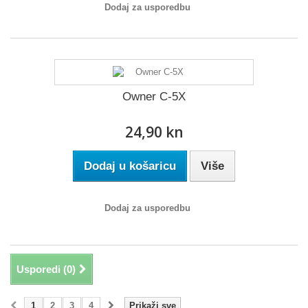
Dodaj za usporedbu
Owner C-5X
24,90 kn
Dodaj u košaricu
Više
Dodaj za usporedbu
Usporedi (
0
)
1
2
3
4
Prikaži sve