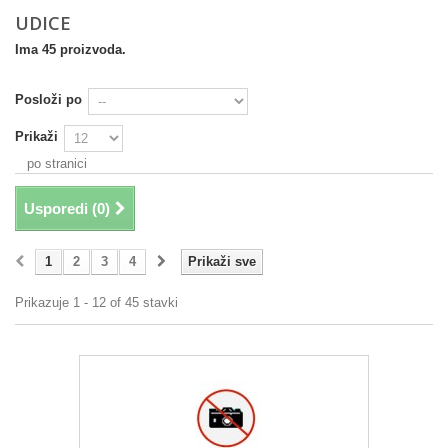
UDICE
Ima 45 proizvoda.
Posloži po
Prikaži
po stranici
Usporedi (
0
)
1
2
3
4
Prikaži sve
Prikazuje 1 - 12 of 45 stavki