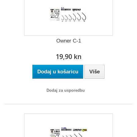
Owner C-1
19,90 kn
Dodaj u košaricu
Više
Dodaj za usporedbu