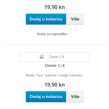
19,90 kn
Dodaj u košaricu
Više
Dodaj za usporedbu
Owner C-4
Model "Aya", ljubimac mnogih šaranaša.
19,90 kn
Dodaj u košaricu
Više