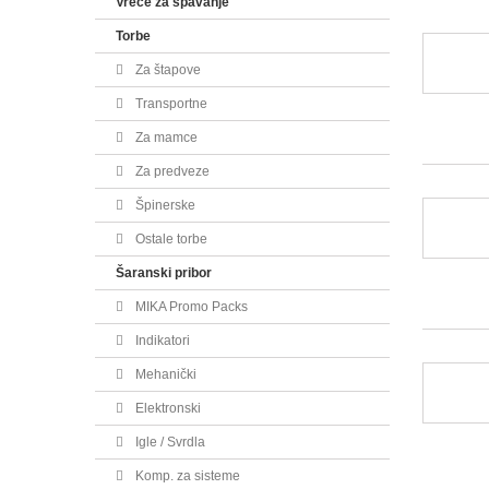
Vreće za spavanje
Torbe
Za štapove
Transportne
Za mamce
Za predveze
Špinerske
Ostale torbe
Šaranski pribor
MIKA Promo Packs
Indikatori
Mehanički
Elektronski
Igle / Svrdla
Komp. za sisteme