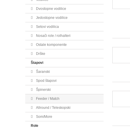
Dvostopne vodilice
Jedostopne vodilice
Setovi vodilica
Nosači role / rolhalteri
Ostale komponente
Drške
Štapovi
Šaranski
Spod štapovi
Špinerski
Feeder / Match
Allround / Teleskopski
Som/More
Role