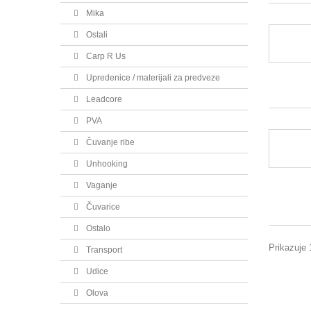
Mika
Ostali
Carp R Us
Upredenice / materijali za predveze
Leadcore
PVA
Čuvanje ribe
Unhooking
Vaganje
Čuvarice
Ostalo
Prikazuje 
Transport
Udice
Olova