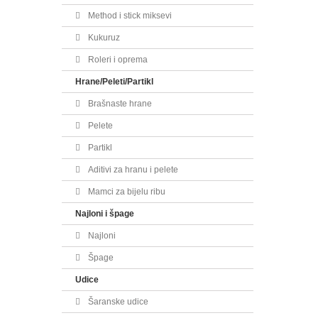
Method i stick miksevi
Kukuruz
Roleri i oprema
Hrane/Peleti/Partikl
Brašnaste hrane
Pelete
Partikl
Aditivi za hranu i pelete
Mamci za bijelu ribu
Najloni i špage
Najloni
Špage
Udice
Šaranske udice