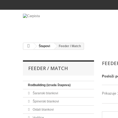
Štapovi
Feeder / Match
FEEDE
FEEDER / MATCH
Posloži p
Rodbuilding (izrada štapova)
Prikazuje 
Šaranski blankovi
Špinerski blankovi
Ostali blankovi
Vodilice