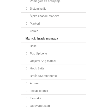
Pomagala za hranjenje
Sistem kutije
Šipke i nosači štapova
Markeri
Ostalo
Mamci / Izrada mamaca
Boile
Pop Up boile
Umjetni / Zig mamci
Hook Baits
Brašna/Komponente
Arome
Tekući dodaci
Ekstrakti
Dipovi/Boosteri