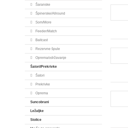
Šaranske
Špinerske/Allround
Som/More
Feeder/Match
Baitcast
Rezervne špule
Oprema/održavanje
Šatori/Prekrivke
Šatori
Prekrivke
Oprema
Suncobrani
Ležaljke
Stolice