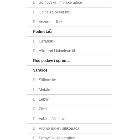
Somovske i morske udice
Udice za bijelu ribu
Vezane udice
Podmetači
Šaranski
Allround i takmičarski
Rod podovi i oprema
Varalice
Silikonske
Metalne
Leptiri
Žlice
Vobleri / Jerkovi
Promo paketi silikonaca
Spray/Gel za varalice