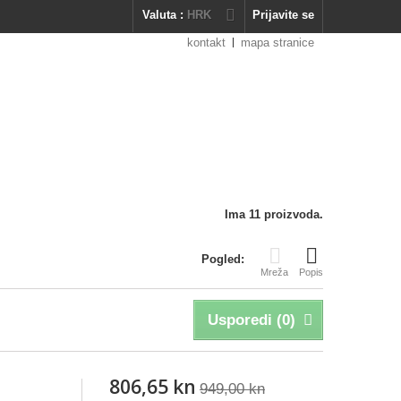
Valuta :
HRK
Prijavite se
kontakt
mapa stranice
Ima 11 proizvoda.
Pogled:
Mreža
Popis
Usporedi (
0
)
806,65 kn
949,00 kn