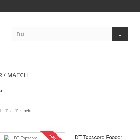
R / MATCH
o
--
1 - 11 of 11 stavki
DT Topscore Feeder