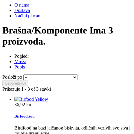
O nama
Dostava
Načini plaćanja
Brašna/Komponente
Ima 3
proizvoda.
Pogled:
Mreža
Popis
Posloži po
Usporedi (
0
)
Prikazuje 1 - 3 of 3 stavki
36,92 kn
Birfood žuti
Birdfood na bazi jajčanog biskvita, odličnih vezivih svojstva i
grublje granulacije.