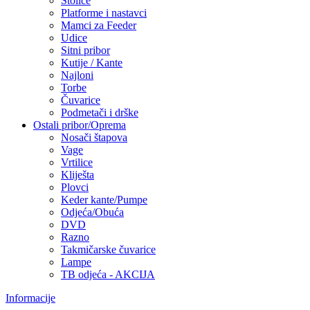
Stolice
Platforme i nastavci
Mamci za Feeder
Udice
Sitni pribor
Kutije / Kante
Najloni
Torbe
Čuvarice
Podmetači i drške
Ostali pribor/Oprema
Nosači štapova
Vage
Vrtilice
Kliješta
Plovci
Keder kante/Pumpe
Odjeća/Obuća
DVD
Razno
Takmičarske čuvarice
Lampe
TB odjeća - AKCIJA
Informacije