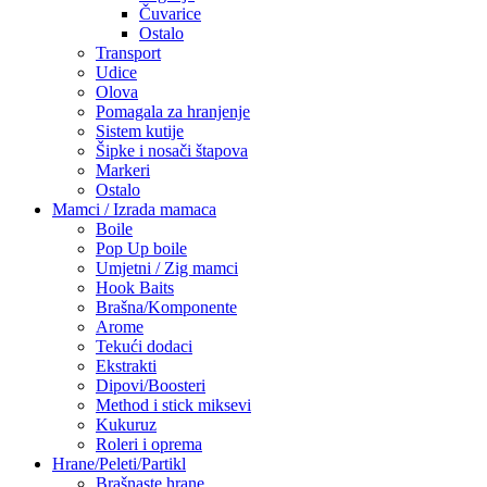
Čuvarice
Ostalo
Transport
Udice
Olova
Pomagala za hranjenje
Sistem kutije
Šipke i nosači štapova
Markeri
Ostalo
Mamci / Izrada mamaca
Boile
Pop Up boile
Umjetni / Zig mamci
Hook Baits
Brašna/Komponente
Arome
Tekući dodaci
Ekstrakti
Dipovi/Boosteri
Method i stick miksevi
Kukuruz
Roleri i oprema
Hrane/Peleti/Partikl
Brašnaste hrane