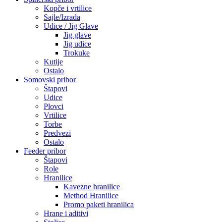
Kopče i vrtilice
Sajle/Izrada
Udice / Jig Glave
Jig glave
Jig udice
Trokuke
Kutije
Ostalo
Somovski pribor
Štapovi
Udice
Plovci
Vrtilice
Torbe
Predvezi
Ostalo
Feeder pribor
Štapovi
Role
Hranilice
Kavezne hranilice
Method Hranilice
Promo paketi hranilica
Hrane i aditivi