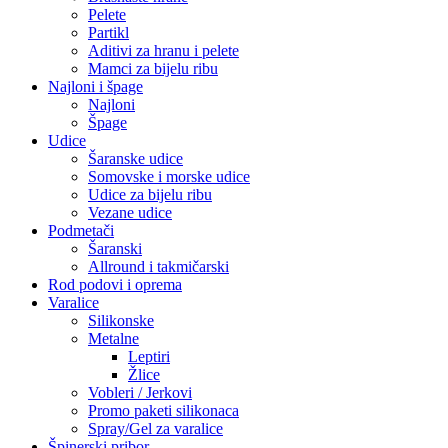
Pelete
Partikl
Aditivi za hranu i pelete
Mamci za bijelu ribu
Najloni i špage
Najloni
Špage
Udice
Šaranske udice
Somovske i morske udice
Udice za bijelu ribu
Vezane udice
Podmetači
Šaranski
Allround i takmičarski
Rod podovi i oprema
Varalice
Silikonske
Metalne
Leptiri
Žlice
Vobleri / Jerkovi
Promo paketi silikonaca
Spray/Gel za varalice
Špinerski pribor