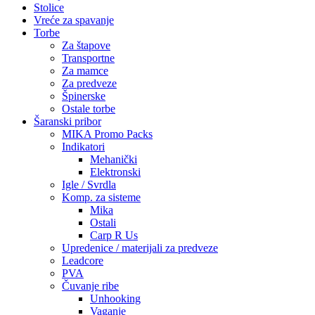
Stolice
Vreće za spavanje
Torbe
Za štapove
Transportne
Za mamce
Za predveze
Špinerske
Ostale torbe
Šaranski pribor
MIKA Promo Packs
Indikatori
Mehanički
Elektronski
Igle / Svrdla
Komp. za sisteme
Mika
Ostali
Carp R Us
Upredenice / materijali za predveze
Leadcore
PVA
Čuvanje ribe
Unhooking
Vaganje