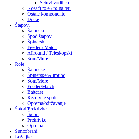
Setovi vodilica
Nosači role / rolhalteri
Ostale komponente
Drške
Štapovi
Šaranski
Spod štapovi
Špinerski
Feeder / Match
Allround / Teleskopski
Som/More
Role
Šaranske
Špinerske/Allround
Som/More
Feeder/Match
Baitcast
Rezervne špule
Oprema/održavanje
Šatori/Prekrivke
Šatori
Prekrivke
Oprema
Suncobrani
Ležaljke