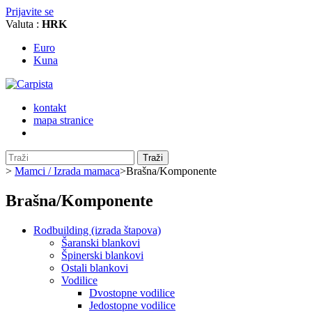
Prijavite se
Valuta :
HRK
Euro
Kuna
kontakt
mapa stranice
Traži
>
Mamci / Izrada mamaca
>
Brašna/Komponente
Brašna/Komponente
Rodbuilding (izrada štapova)
Šaranski blankovi
Špinerski blankovi
Ostali blankovi
Vodilice
Dvostopne vodilice
Jedostopne vodilice