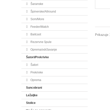
Šaranske
Špinerske/Allround
Som/More
Feeder/Match
Baitcast
Prikazuje 1
Rezervne špule
Oprema/održavanje
Šatori/Prekrivke
Šatori
Prekrivke
Oprema
Suncobrani
Ležaljke
Stolice