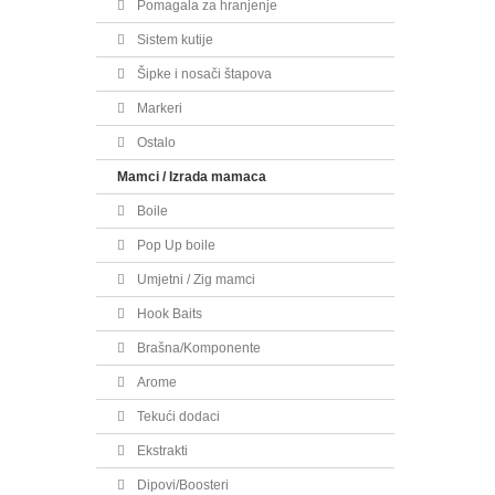
Pomagala za hranjenje
Sistem kutije
Šipke i nosači štapova
Markeri
Ostalo
Mamci / Izrada mamaca
Boile
Pop Up boile
Umjetni / Zig mamci
Hook Baits
Brašna/Komponente
Arome
Tekući dodaci
Ekstrakti
Dipovi/Boosteri