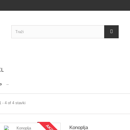
KL
o
--
 - 4 of 4 stavki
Konoplja