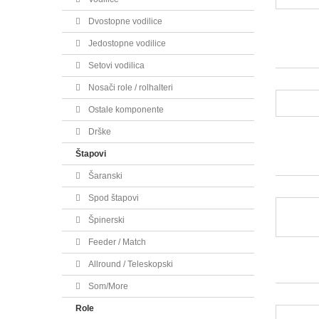
Dvostopne vodilice
Jedostopne vodilice
Setovi vodilica
Nosači role / rolhalteri
Ostale komponente
Drške
Štapovi
Šaranski
Spod štapovi
Špinerski
Feeder / Match
Allround / Teleskopski
Som/More
Role