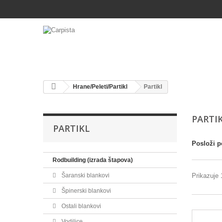
Hrane/Peleti/Partikl
Partikl
PARTI
PARTIKL
Posloži p
Rodbuilding (izrada štapova)
Prikazuje 1
Šaranski blankovi
Špinerski blankovi
Ostali blankovi
Vodilice