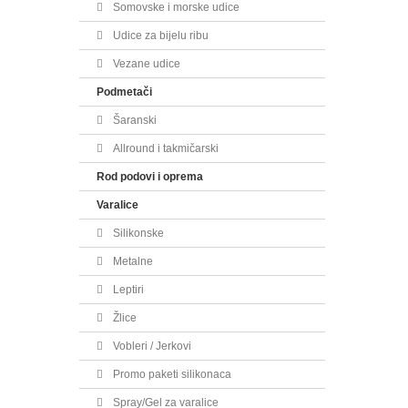
Somovske i morske udice
Udice za bijelu ribu
Vezane udice
Podmetači
Šaranski
Allround i takmičarski
Rod podovi i oprema
Varalice
Silikonske
Metalne
Leptiri
Žlice
Vobleri / Jerkovi
Promo paketi silikonaca
Spray/Gel za varalice