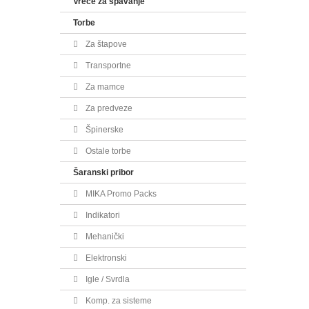
Vreće za spavanje
Torbe
Za štapove
Transportne
Za mamce
Za predveze
Špinerske
Ostale torbe
Šaranski pribor
MIKA Promo Packs
Indikatori
Mehanički
Elektronski
Igle / Svrdla
Komp. za sisteme