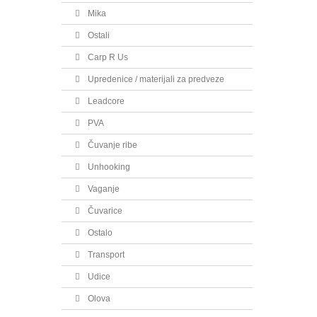
Mika
Ostali
Carp R Us
Upredenice / materijali za predveze
Leadcore
PVA
Čuvanje ribe
Unhooking
Vaganje
Čuvarice
Ostalo
Transport
Udice
Olova