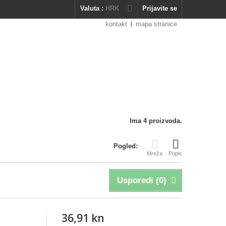
Valuta :
HRK
Prijavite se
kontakt
mapa stranice
Ima 4 proizvoda.
Pogled:
Mreža
Popis
Usporedi (
0
)
36,91 kn