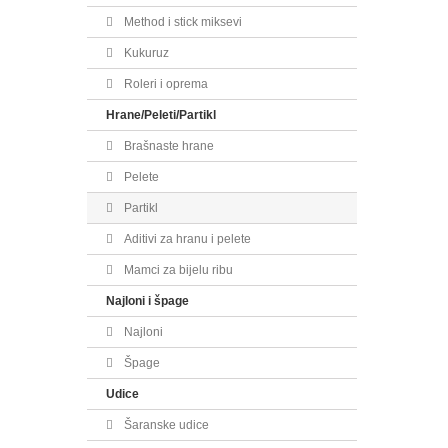
Method i stick miksevi
Kukuruz
Roleri i oprema
Hrane/Peleti/Partikl
Brašnaste hrane
Pelete
Partikl
Aditivi za hranu i pelete
Mamci za bijelu ribu
Najloni i špage
Najloni
Špage
Udice
Šaranske udice